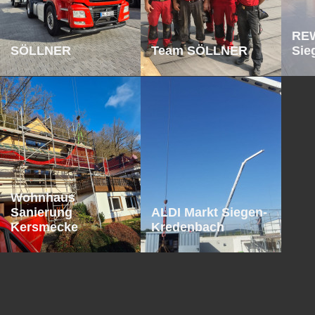
REW
SÖLLNER
Team SÖLLNER
Sie
Woh
Wohnhaus
Sanierung
ALDI Markt Siegen-
Kersmecke
Kredenbach
Eschenschule
HIT Markt
HIT
Plettenberg
Plettenberg
Ple
Modepark Röther
Becker Kierspe
Sen