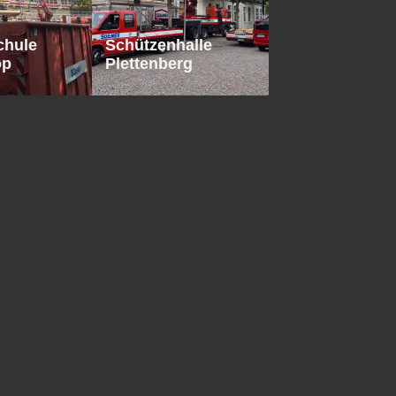
chule
Schützenhalle
op
Plettenberg
äude
Neubau Umlauf
rg
Plettenberg
ehaus
SÖLLNER
d
Eschen
Dachziegel
Eindeckung
um
Eschenschule
rg
Plettenberg
 Röther
Folieneindeckung
rg
Flachdach
kt Siegen-
Eschenschule
ach
Plettenberg
hule
Gesamtschule
rg
Finnentrop
chule
Eschenschule
op
Plettenberg
aul
Holzständerwerk
h
für
 Röther
Aldi Markt Siegen
dichtung
Dachaufstockung
rg
t Siegen
Alte Grundschule
Blintrop
nt
REWE Markt
sperre
Siegen-Kredenbach
VDM Metals Altena